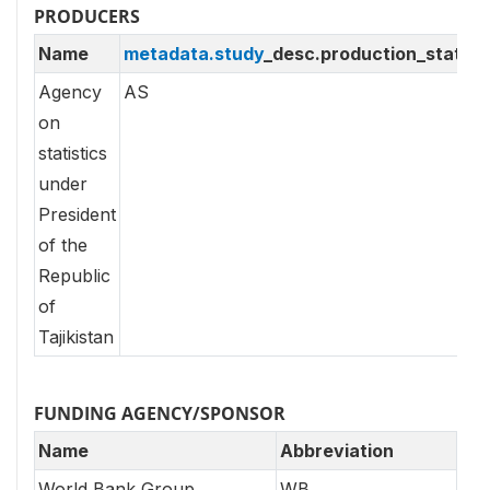
PRODUCERS
Name
metadata.study
_desc.production_statem
Agency
AS
on
statistics
under
President
of the
Republic
of
Tajikistan
FUNDING AGENCY/SPONSOR
Name
Abbreviation
World Bank Group
WB